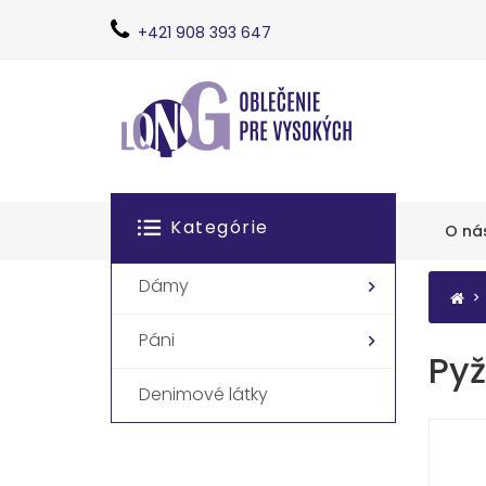
+421 908 393 647
Kategórie
O ná
Dámy
Páni
Pyž
Denimové látky