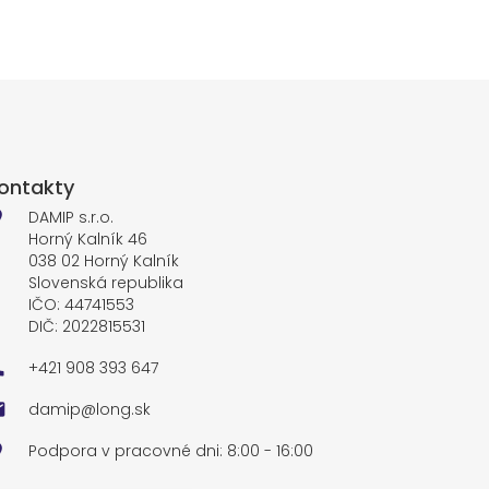
ontakty
DAMIP s.r.o.
Horný Kalník 46
038 02 Horný Kalník
Slovenská republika
IČO: 44741553
DIČ: 2022815531
+421 908 393 647
damip@long.sk
Podpora v pracovné dni: 8:00 - 16:00