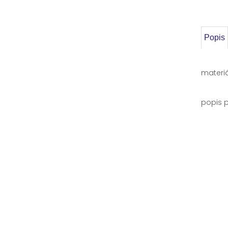
Popis
mater
popis 
možn
noha
- pr
- v
výb