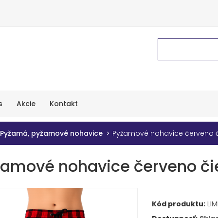
s
Akcie
Kontakt
Pyžamá, pyžamové nohavice
Pyžamové nohavice červeno č
amové nohavice červeno či
Kód produktu:
LIM