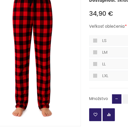
Dostupnosť:
Skl
34,90 €
Veľkosť oblečenia
LS
LM
LL
LXL
-
Množstvo