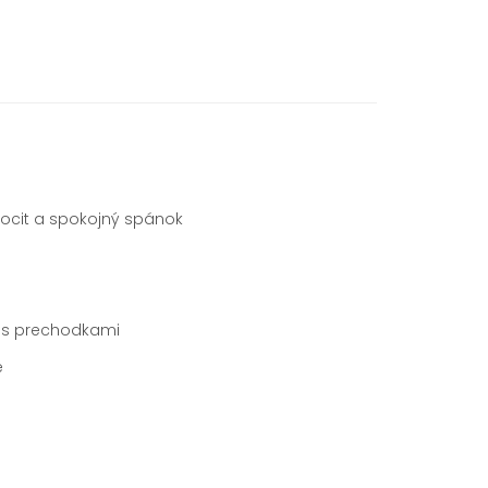
ocit a spokojný spánok
rechodkami
e