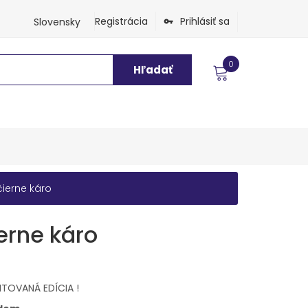
Registrácia
Prihlásiť sa
Slovensky
0
Hľadať
ierne káro
erne káro
ITOVANÁ EDÍCIA !