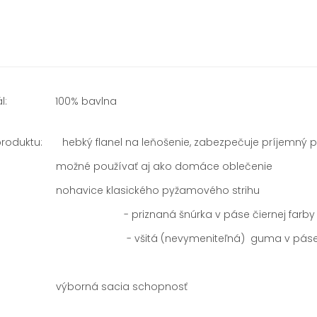
iál: 100% bavlna
produktu: hebký flanel na leňošenie, zabezpečuje príjemný p
é používať aj ako domáce oblečenie
vice klasického pyžamového strihu
iznaná šnúrka v páse čiernej farby s p
šitá (nevymeniteľná) guma v pás
orná sacia schopnosť