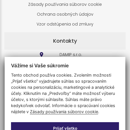
Zásady používania súborov cookie
Ochrana osobných údajov
Vzor odstúpenia od zmluvy
Kontakty
DAMIP s.r.o.
Horný Kalník 46
Vážíme si Vaše súkromie
038 02 Horný Kalník
Slovenská republika
Tento obchod používa cookies. Zvolením možnosti
IČO: 44741553
„Prijať všetko“ vyjadrujete súhlas so spracovaním
DIČ: 2022815531
cookies na personalizáciu, marketingové a analytické
účely. Kliknutím na „Predvoľby“ máte možnosť výberu
+421 908 393 647
účelov, s ktorými súhlasíte. Súhlas máte právo
kedykoľvek odvolať. Informácie o spracúvaní cookies
damip@long.sk
nájdete v
Zásady používania súborov cookie
.
Podpora v pracovné dni: 8:00 - 16:00
Prijať všetko