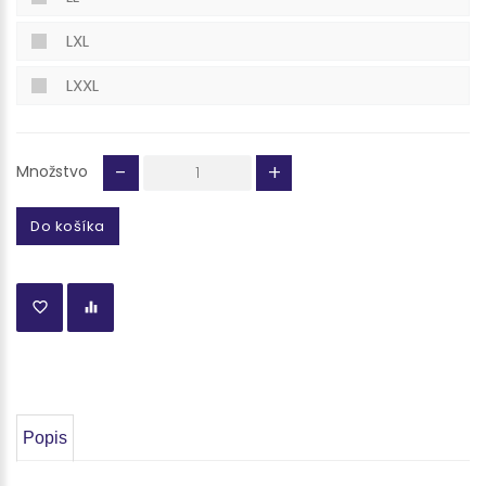
LXL
LXXL
-
+
Množstvo
Do košíka
Popis